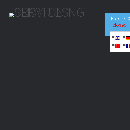
Es ist
7:0
closed