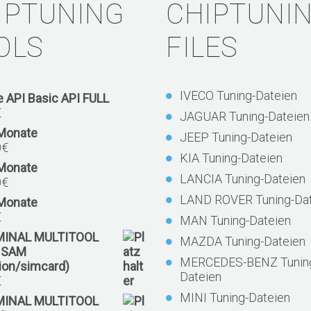
IPTUNING
CHIPTUNI
OLS
FILES
IVECO Tuning-Dateien
 API Basic API FULL
€
JAGUAR Tuning-Dateien
 Monate
JEEP Tuning-Dateien
0
€
KIA Tuning-Dateien
 Monate
LANCIA Tuning-Dateien
0
€
LAND ROVER Tuning-Dat
 Monate
€
MAN Tuning-Dateien
MINAL MULTITOOL
MAZDA Tuning-Dateien
 SAM
MERCEDES-BENZ Tunin
tion/simcard)
Dateien
€
MINI Tuning-Dateien
MINAL MULTITOOL