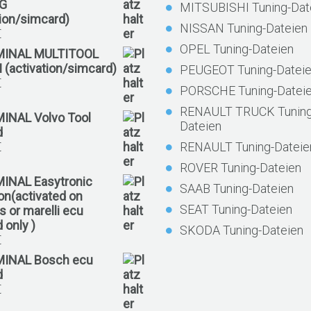
G
MITSUBISHI Tuning-Dat
tion/simcard)
NISSAN Tuning-Dateien
€
OPEL Tuning-Dateien
MINAL MULTITOOL
 (activation/simcard)
PEUGEOT Tuning-Datei
€
PORSCHE Tuning-Datei
RENAULT TRUCK Tuning
MINAL Volvo Tool
Dateien
d
€
RENAULT Tuning-Dateie
ROVER Tuning-Dateien
MINAL Easytronic
SAAB Tuning-Dateien
ion(activated on
SEAT Tuning-Dateien
 or marelli ecu
 only )
SKODA Tuning-Dateien
€
MINAL Bosch ecu
d
€