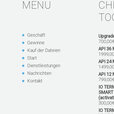
MENU
CH
TO
Geschäft
Upgrade
700,00
Gewinne
API 36
Kauf der Dateien
1999,0
Start
API 24
Dienstleistungen
1499,0
Nachrichten
API 12
799,00
Kontakt
IO TER
SMART
(activa
300,00
IO TER