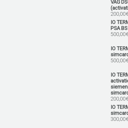
VAG DS
(activa
200,00
IO TER
PSA BSI
500,00
IO TER
simcar
500,00
IO TER
activat
siemens
simcard
200,00
IO TER
simcar
300,00