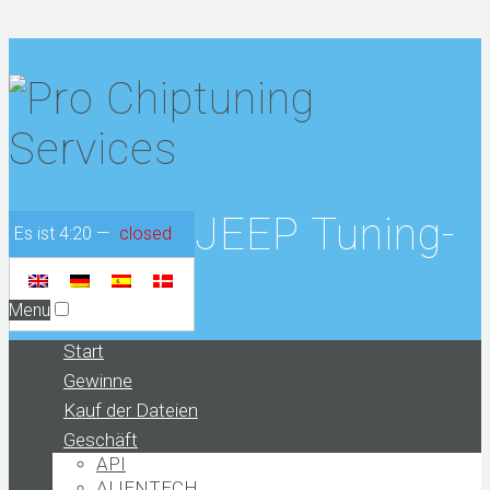
JEEP Tuning-
Es ist
4:20
—
closed
Menu
Start
Gewinne
Kauf der Dateien
Geschäft
API
ALIENTECH