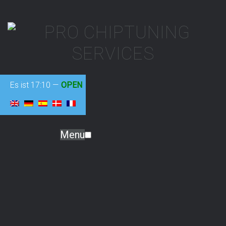
Es ist
17:10
—
OPEN
Menu